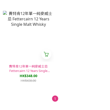
費特肯12年單一純麥威士忌
Fettercairn 12 Years Single
Malt Whisky
HK$348.00
HK$438.00
1