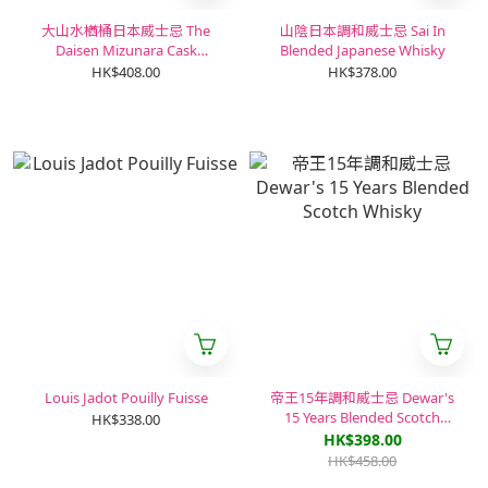
大山水楢桶日本威士忌 The
山陰日本調和威士忌 Sai In
Daisen Mizunara Cask
Blended Japanese Whisky
Japanese Whisky
HK$408.00
HK$378.00
Louis Jadot Pouilly Fuisse
帝王15年調和威士忌 Dewar's
15 Years Blended Scotch
HK$338.00
Whisky
HK$398.00
HK$458.00