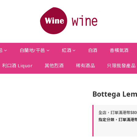
忌
白蘭地/干邑
紅酒
白酒
香檳氣酒
利口酒 Liquor
其他烈酒
稀有酒品
只限批發產品
Bottega Le
全店，訂單滿港幣$8
指定分類，訂單滿港幣$