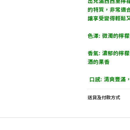
出充滿西西里檸
的特質，非常適
讓享受變得輕鬆
色澤: 微濁的檸
香氣: 濃郁的檸
酒的果香
口感: 清爽豐滿
送貨及付款方式