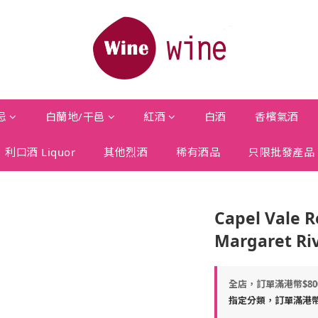
忌
白蘭地/干邑
紅酒
白酒
香檳氣酒
利口酒 Liquor
其他烈酒
稀有酒品
只限批發產品
Capel Vale R
Margaret Ri
全店，訂單滿港幣$8
指定分類，訂單滿港幣$