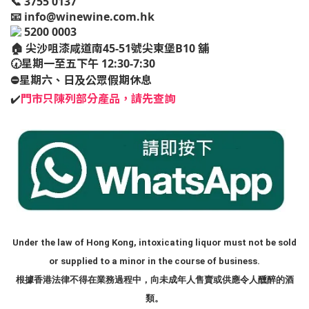
📞 3755 0137
📧
info@winewine.com.hk
5200 0003
🏠
尖沙咀漆咸道南45-51號尖東堡B10 舖
🕢星期一至五下午 12:30-7:30
⛔️星期六、日及公眾假期休息
✔️
門市只陳列部分產品，請先查詢
Under the law of Hong Kong, intoxicating liquor must not be sold
or supplied to a minor in the course of business.
根據香港法律不得在業務過程中，向未成年人售賣或供應令人醺醉的酒
類。