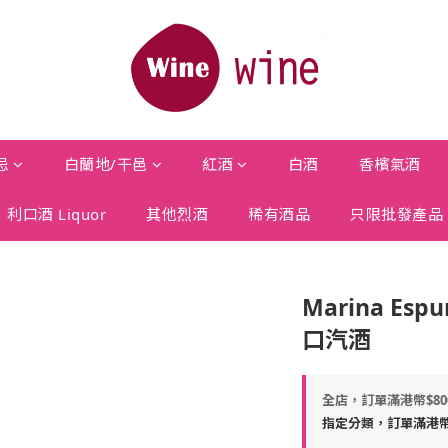
忌
白蘭地/干邑
紅酒
白酒
香檳氣酒
利口酒 Liquor
其他烈酒
稀有酒品
只限批發產品
Marina Espu
口汽酒
全店，訂單滿港幣$8
指定分類，訂單滿港幣$