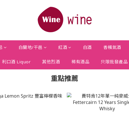
忌
白蘭地/干邑
紅酒
白酒
香檳氣酒
利口酒 Liquor
其他烈酒
稀有酒品
只限批發產品
重點推薦