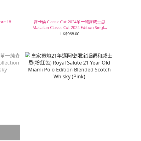
e 18
麥卡倫 Classic Cut 2024單一純麥威士忌
Macallan Classic Cut 2024 Edition Single
Malt Whisky
HK$968.00