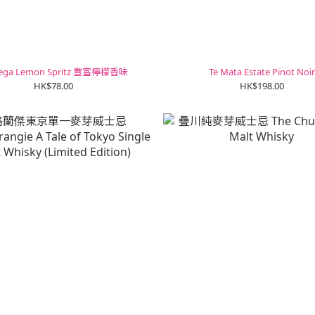
tega Lemon Spritz 豐富檸檬香味
Te Mata Estate Pinot Noir
HK$78.00
HK$198.00