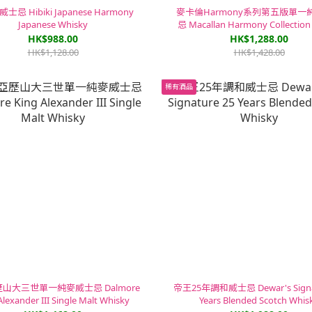
忌 Hibiki Japanese Harmony
麥卡倫Harmony系列第五版單一
Japanese Whisky
忌 Macallan Harmony Collection 5
Single Malt Whisky
HK$988.00
HK$1,288.00
HK$1,128.00
HK$1,428.00
稀有酒品
山大三世單一純麥威士忌 Dalmore
帝王25年調和威士忌 Dewar's Signat
Alexander III Single Malt Whisky
Years Blended Scotch Whis