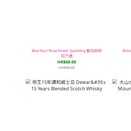
Blue Nun Rose Finest Sparkling 藍仙姑粉
Bot
紅汽酒
HK$68.00
HK$98.00