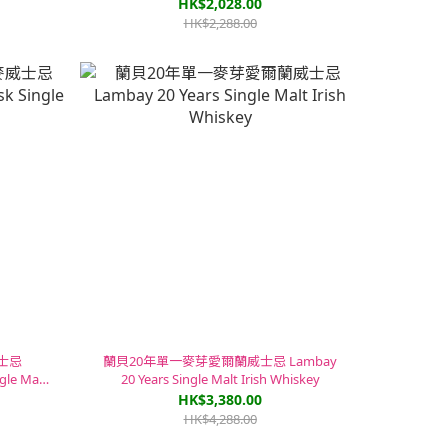
Hong Kong Limited Edition
HK$2,028.00
HK$2,288.00
士忌
蘭貝20年單一麥芽愛爾蘭威士忌 Lambay
gle Malt
20 Years Single Malt Irish Whiskey
HK$3,380.00
HK$4,288.00