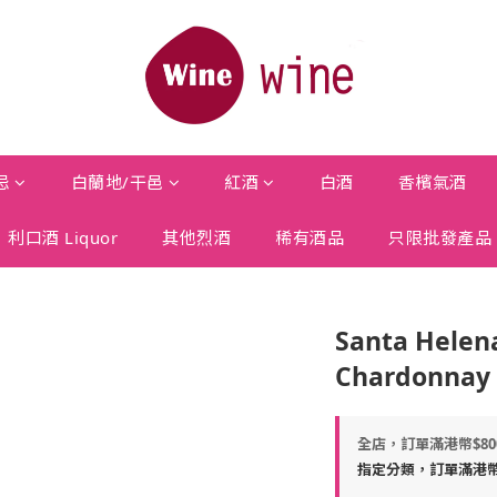
忌
白蘭地/干邑
紅酒
白酒
香檳氣酒
利口酒 Liquor
其他烈酒
稀有酒品
只限批發產品
Santa Helen
Chardonnay
全店，訂單滿港幣$8
指定分類，訂單滿港幣$