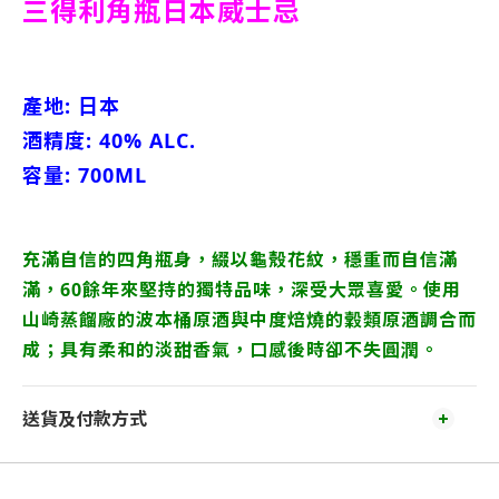
三得利角瓶日本威士忌
產地: 日本
酒精度: 40% ALC.
容量: 700ML
充滿自信的四角瓶身，綴以龜殼花紋，穩重而自信滿
滿，60餘年來堅持的獨特品味，深受大眾喜愛。使用
山崎蒸餾廠的波本桶原酒與中度焙燒的穀類原酒調合而
成；具有柔和的淡甜香氣，口感後時卻不失圓潤。
送貨及付款方式