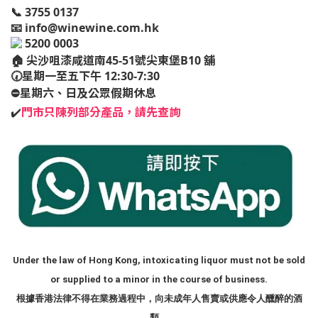
📞 3755 0137
📧
info@winewine.com.hk
5200 0003
🏠
尖沙咀漆咸道南45-51號尖東堡B10 舖
🕢星期一至五下午 12:30-7:30
⛔️星期六、日及公眾假期休息
✔️
門市只陳列部分產品，請先查詢
Under the law of Hong Kong, intoxicating liquor must not be sold
or supplied to a minor in the course of business.
根據香港法律不得在業務過程中，向未成年人售賣或供應令人醺醉的酒
類。