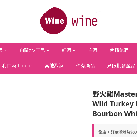
忌
白蘭地/干邑
紅酒
白酒
香檳氣酒
利口酒 Liquor
其他烈酒
稀有酒品
只限批發產品
野火雞Master
Wild Turkey
Bourbon Wh
全店，訂單滿港幣$8