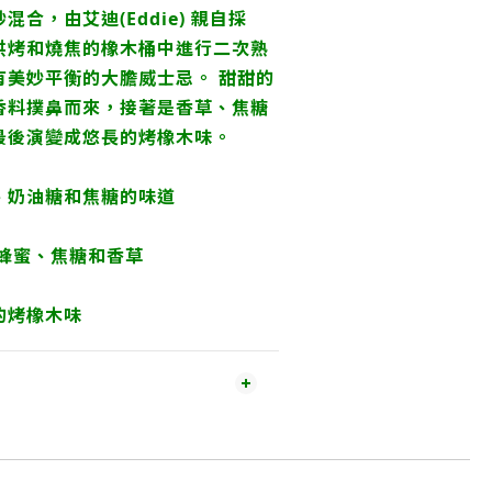
合，由艾迪(Eddie) 親自採
烘烤和燒焦的橡木桶中進行二次熟
有美妙平衡的大膽威士忌。 甜甜的
香料撲鼻而來，接著是香草、焦糖
最後演變成悠長的烤橡木味。
、奶油糖和焦糖的味道
甜蜂蜜、焦糖和香草
的烤橡木味