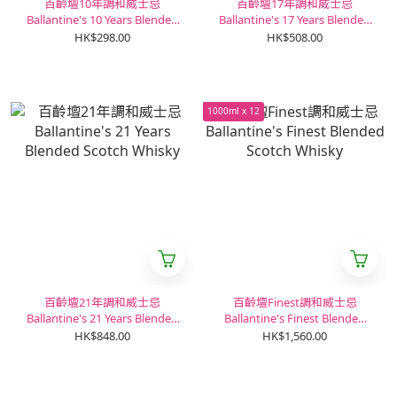
百齡壇10年調和威士忌
百齡壇17年調和威士忌
Ballantine's 10 Years Blended
Ballantine's 17 Years Blended
Scotch Whisky
Scotch Whisky
HK$298.00
HK$508.00
1000ml x 12
百齡壇21年調和威士忌
百齡壇Finest調和威士忌
Ballantine's 21 Years Blended
Ballantine's Finest Blended
Scotch Whisky
Scotch Whisky
HK$848.00
HK$1,560.00