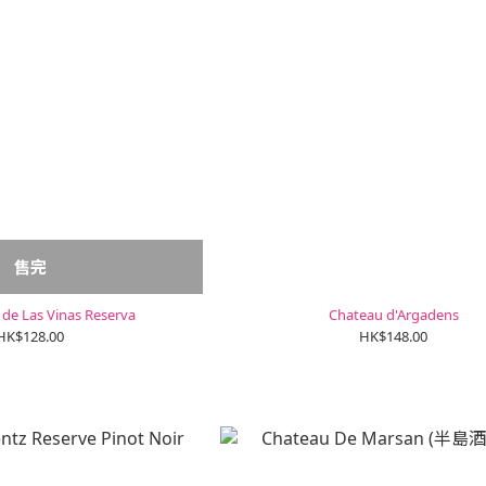
售完
de Las Vinas Reserva
Chateau d'Argadens
HK$128.00
HK$148.00