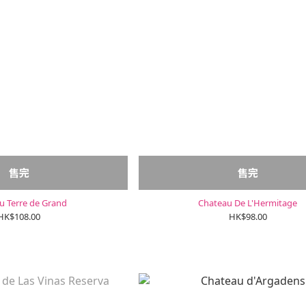
售完
售完
u Terre de Grand
Chateau De L'Hermitage
HK$108.00
HK$98.00