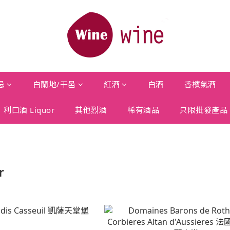
忌
白蘭地/干邑
紅酒
白酒
香檳氣酒
利口酒 Liquor
其他烈酒
稀有酒品
只限批發產品
r