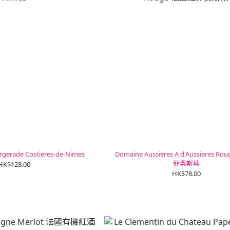
rgerade Costieres-de-Nimes
Domaine Aussieres A d'Aussieres Rouge 
菲奧斯葉
HK$128.00
HK$78.00