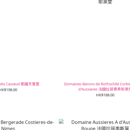
adis Casseuil 凱薩天堂堡
Domaines Barons de Rothschild Corbie
d'Aussieres 法國拉菲奧希耶奥
HK$198.00
HK$188.00