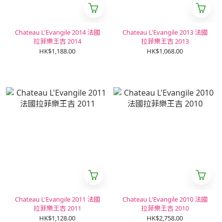
Chateau L'Evangile 2014 法國
Chateau L'Evangile 2013 法國
拉菲樂王吉 2014
拉菲樂王吉 2013
HK$1,188.00
HK$1,068.00
Chateau L'Evangile 2011 法國
Chateau L'Evangile 2010 法國
拉菲樂王吉 2011
拉菲樂王吉 2010
HK$1,128.00
HK$2,758.00