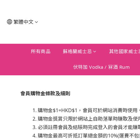
繁體中文
所有商品
蘇格蘭威士忌
其他國家威士
伏特加 Vodka / 冧酒 Rum
會員購物金條款及細則
購物金$1=HKD$1，會員可於網站消費時使用
購物金獎賞只限於網站上自助落單時賺取及使
必須註冊會員及結賬時完成登入的會員才能賺
購物金最高可折抵訂單總金額的10%(運費不包