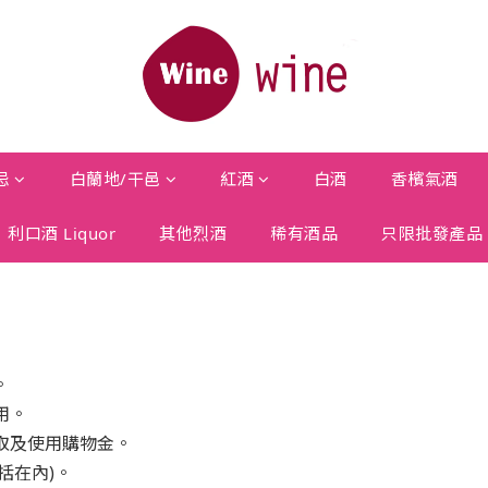
忌
白蘭地/干邑
紅酒
白酒
香檳氣酒
利口酒 Liquor
其他烈酒
稀有酒品
只限批發產品
。
用。
取及使用購物金。
括在內)。