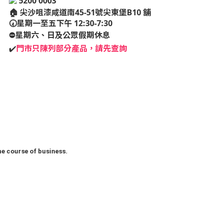
5200 0003
🏠
尖沙咀漆咸道南45-51號尖東堡B10 舖
🕢星期一至五下午 12:30-7:30
⛔️星期六、日及公眾假期休息
✔️
門市只陳列部分產品，請先查詢
he course of business.