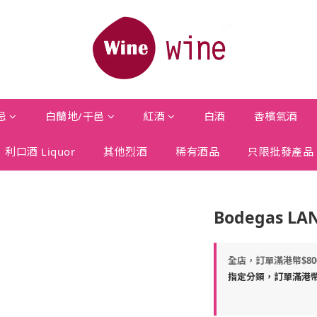
忌
白蘭地/干邑
紅酒
白酒
香檳氣酒
利口酒 Liquor
其他烈酒
稀有酒品
只限批發產品
Bodegas LAN
全店，訂單滿港幣$8
指定分類，訂單滿港幣$