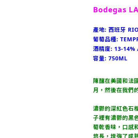
Bodegas LA
產地: 西班牙 RIO
葡萄品種: TEMPR
酒精度: 13-14% 
容量: 750ML
陳釀在美國和法國
月，然後在我們的
濃鬱的深紅色石
子裡有濃鬱的黑
萄乾香味，口感
悠長，增強了成