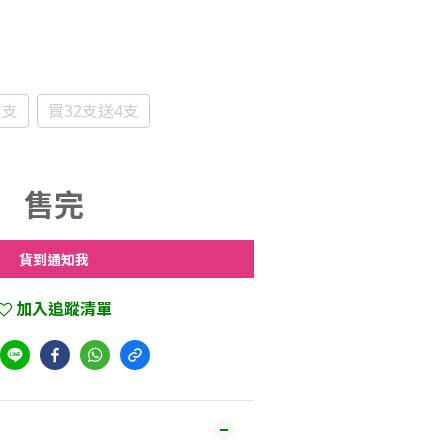
1支
買32支送4支
售完
貨到通知我
加入追蹤清單