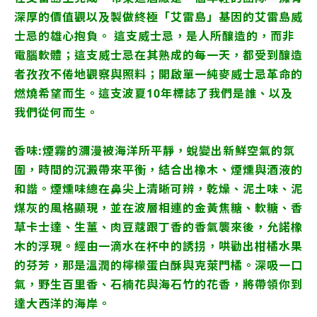
深厚的價值觀以及製做終極「艾雷島」基因的艾雷島威
士忌的雄心抱負。 這支威士忌，是人所釀造的，而非
電腦軟體；這支威士忌在其熟成的每一天，都受到釀造
者孜孜不倦地觀察與照料；開啟單一純麥威士忌革命的
燃燒希望而生。這支波夏10年標誌了我們是誰、以及
我們從何而生。
香味:煙霧的瀰漫被海洋所平靜，蛻變出新鮮空氣的氛
圍，時間的沉澱帶來平衡，結合出橡木、煙燻與酒液的
和諧。煙燻味總在鼻尖上清晰可辨，乾燥、泥土味、泥
煤灰的風格顯現，並在波層相連的金黃焦糖、軟糖、香
草卡士達、生薑、肉豆蔻跟丁香的香氣襲來後，允諾橡
木的浮現。經由一滴水在杯中的誘拐，哄勸出柑橘水果
的芬芳，那是溫潤的檸檬蛋白酥與克萊門橘。深吸一口
氣，野生百里香、石楠花與海石竹的花香，將帶領你到
達大西洋的海岸。