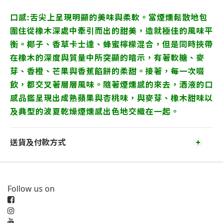
口感:舌尖上呈現明顯的美味與柔軟。當煙燻鬆散地包
圍住從橡木深處中牽引而出的甜美，造就極佳的風味平
衡。椰子、香草卡士達、蜂蜜檸檬混合，但是同時挾帶
在橡木的深度與質量中所突顯的暗示，有著軟糖、麥
芽、香橙、芒果與香蕉餡餅的柔甜。接著，每一次啜
飲，都交叉著層層風味。隨著煙燻感的來去，酒液的口
感品鑑呈現出成熟蘋果與杏桃味，與麥芽、橡木甜味以
及典型的波夏乾燥煙燻感出色地交織在一起。
送貨及付款方式
Follow us on